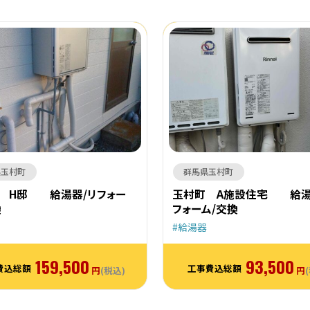
県玉村町
群馬県玉村町
 H邸 給湯器/リフォー
玉村町 A施設住宅 給湯
換
フォーム/交換
給湯器
159,500
93,500
費込総額
工事費込総額
円
(税込)
円