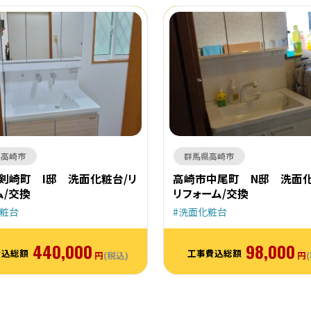
県高崎市
群馬県高崎市
剣崎町 I邸 洗面化粧台/リ
高崎市中尾町 N邸 洗面化
ム/交換
リフォーム/交換
粧台
洗面化粧台
440,000
98,000
費込総額
工事費込総額
円
(税込)
円