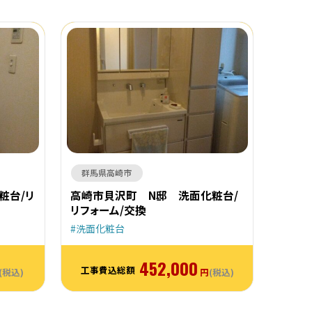
群馬県高崎市
粧台/リ
高崎市貝沢町 N邸 洗面化粧台/
リフォーム/交換
洗面化粧台
452,000
工事費込総額
(税込)
円
(税込)