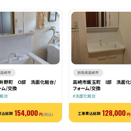
県高崎市
群馬県高崎市
井野町 O邸 洗面化粧台/
高崎市飯玉町 I邸 洗面化
ーム/交換
フォーム/交換
粧台
洗面化粧台
154,000
128,000
費込総額
工事費込総額
円
(税込)
円