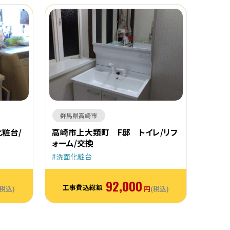
群馬県高崎市
粧台/
高崎市上大類町 F邸 トイレ/リフ
ォーム/交換
洗面化粧台
92,000
工事費込総額
(税込)
円
(税込)