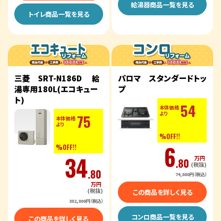
給湯器商品一覧を見る
トイレ商品一覧を見る
三菱 SRT-N186D 給
パロマ スタンダードトッ
湯専用180L(エコキュー
プ
ト)
54
本体価格
より
75
本体価格
より
%OFF!!
6
%OFF!!
34
万円
.80
(税抜)
.80
74,800円（税込）
万円
(税抜)
この商品を詳しく見る
382,800円（税込）
コンロ商品一覧を見る
この商品を詳しく見る