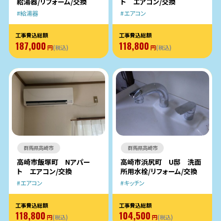
給湯器/リフォーム/交換
ト エアコン/交換
給湯器
エアコン
工事費込総額
工事費込総額
187,000
118,800
円
(税込)
円
(税込)
群馬県高崎市
群馬県高崎市
高崎市飯塚町 Nアパー
高崎市浜尻町 U邸 洗面
ト エアコン/交換
所用水栓/リフォーム/交換
エアコン
キッチン
工事費込総額
工事費込総額
118,800
104,500
円
(税込)
円
(税込)