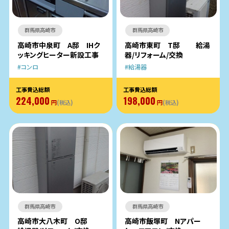
群馬県高崎市
群馬県高崎市
高崎市中泉町 A邸 IHク
高崎市東町 T邸 給湯
ッキングヒーター新設工事
器/リフォーム/交換
コンロ
給湯器
工事費込総額
工事費込総額
224,000
198,000
円
(税込)
円
(税込)
群馬県高崎市
群馬県高崎市
高崎市大八木町 O邸
高崎市飯塚町 Nアパー