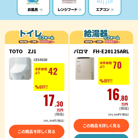
パロマ FH-E2012SARL
TOTO ZJ1
CES9150
70
本体価格
42
より
本体価格
より
%OFF!!
16
%OFF!!
17
.80
.30
万円
(税抜)
万円
(税抜)
184,800円（税込）
190,300円（税込）
この商品を詳しく見る
この商品を詳しく見る