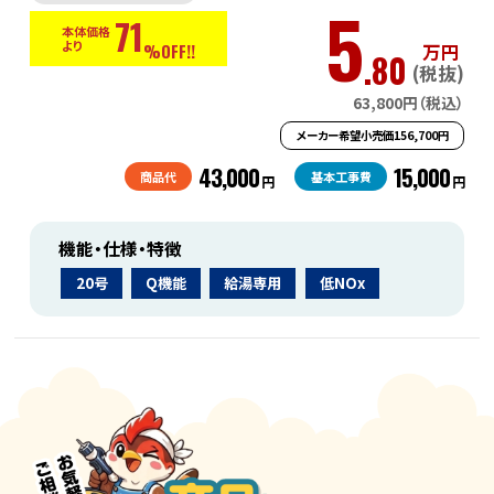
5
71
本体価格
より
万円
%OFF!!
.80
(税抜)
63,800円（税込）
メーカー希望小売価156,700円
43,000
15,000
商品代
基本工事費
円
円
機能・仕様・特徴
20号
Q機能
給湯専用
低NOx