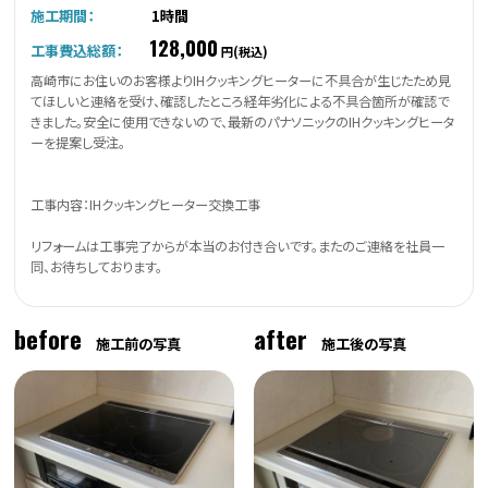
施工期間：
1時間
128,000
工事費込総額：
円(税込)
高崎市にお住いのお客様よりIHクッキングヒーターに不具合が生じたため見
てほしいと連絡を受け、確認したところ経年劣化による不具合箇所が確認で
きました。安全に使用できないので、最新のパナソニックのIHクッキングヒータ
ーを提案し受注。
工事内容：IHクッキングヒーター交換工事
リフォームは工事完了からが本当のお付き合いです。またのご連絡を社員一
同、お待ちしております。
before
after
施工前の写真
施工後の写真