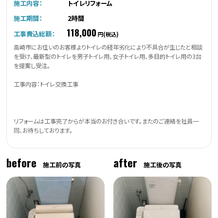
施工内容：
トイレリフォーム
施工期間：
2時間
118,000
工事費込総額：
円(税込)
高崎市にお住いのお客様よりトイレの経年劣化により不具合が生じたと相談
を受け、最新型のトイレを男子トイレ用、女子トイレ用、多目的トイレ用の3台
を提案し受注。
工事内容：トイレ交換工事
リフォームは工事完了からが本当のお付き合いです。またのご連絡を社員一
同、お待ちしております。
before
after
施工前の写真
施工後の写真