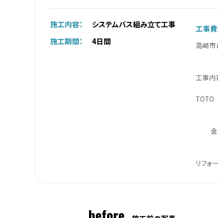
施工内容：
システムバス組み立て工事
工事費
施工期間：
4日間
高崎市
工事内
TOTO
金額：
施工
リフォ
before