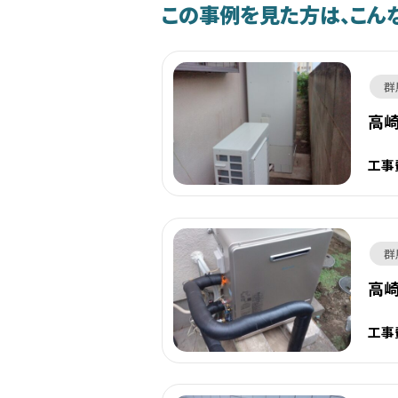
この事例を見た方は、こん
群
高崎
工事
群
高
工事