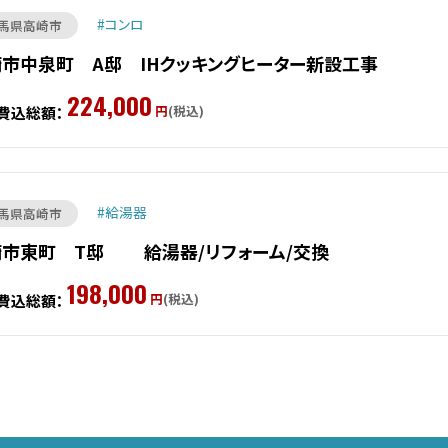
コンロ
馬県高崎市
市中泉町 A邸 IHクッキングヒーター新設工事
224,000
円
(税込)
費込総額：
給湯器
馬県高崎市
崎市東町 T邸 給湯器/リフォーム/交換
198,000
円
(税込)
費込総額：