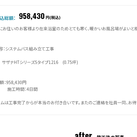
958,430
円(税込)
込総額：
にお住いのお客様より在来浴室のためとても寒く、暖かいお風呂場がよいと相
容：システムバス組み立て工事
 サザナHTシリーズSタイプ1216 (0.75坪)
958,430円
時間：4日間
ームは工事完了からが本当のお付き合いです。またのご連絡を社員一同、お待
after