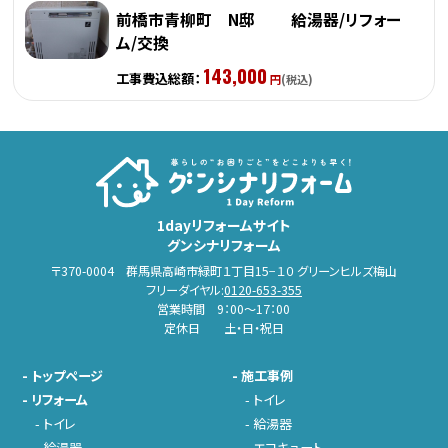
前橋市青柳町 N邸 給湯器/リフォー
ム/交換
143,000
工事費込総額：
円
(税込)
1dayリフォームサイト
グンシナリフォーム
〒370-0004 群馬県高崎市緑町１丁目15−１０ グリーンヒルズ梅山
フリーダイヤル:
0120-653-355
営業時間 9：00～17：00
定休日 土・日・祝日
-
トップページ
-
施工事例
-
リフォーム
-
トイレ
-
トイレ
-
給湯器
-
給湯器
-
エコキュート