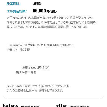
施工期間：
2時間
66,000
工事費込総額：
円(税込)
太田市のお客様よりお湯が出ないので見てほしいと相談を受けました。
内部より漏水しており製造より10年経過している為、経年劣化による故障と
見られるため、リンナイの単機能給湯器を提案し受注となりました。
工事内容：風呂給湯器：リンナイ 20号 RUX-A2015W-E
リモコン MC-135
金額：66,000円（税込）
施工時間：2時間
リフォームは工事完了からが本当のお付き合いです。
またのご連絡を社員一同、お待ちしております。
before
after