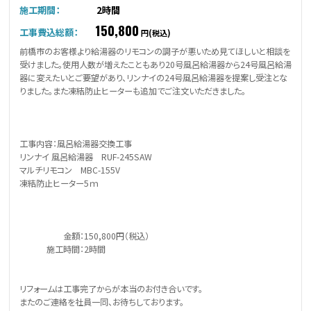
施工期間：
2時間
150,800
工事費込総額：
円(税込)
前橋市のお客様より給湯器のリモコンの調子が悪いため見てほしいと相談を
受けました。使用人数が増えたこともあり20号風呂給湯器から24号風呂給湯
器に変えたいとご要望があり、リンナイの24号風呂給湯器を提案し受注とな
りました。また凍結防止ヒーターも追加でご注文いただきました。
工事内容：風呂給湯器交換工事
リンナイ 風呂給湯器 RUF-245SAW
マルチリモコン MBC-155V
凍結防止ヒーター5ｍ
金額：150,800円（税込）
施工時間：2時間
リフォームは工事完了からが本当のお付き合いです。
またのご連絡を社員一同、お待ちしております。