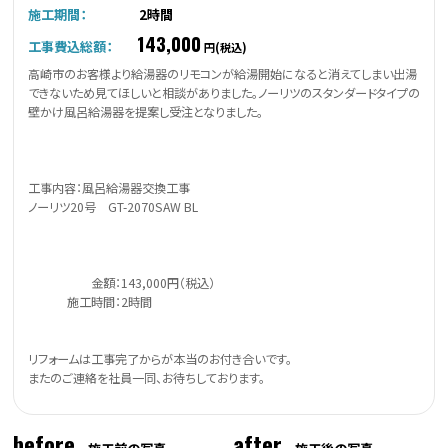
施工期間：
2時間
143,000
工事費込総額：
円(税込)
高崎市のお客様より給湯器のリモコンが給湯開始になると消えてしまい出湯
できないため見てほしいと相談がありました。ノーリツのスタンダードタイプの
壁かけ風呂給湯器を提案し受注となりました。
工事内容：風呂給湯器交換工事
ノーリツ20号 GT-2070SAW BL
金額：143,000円（税込）
施工時間：2時間
リフォームは工事完了からが本当のお付き合いです。
またのご連絡を社員一同、お待ちしております。
before
after