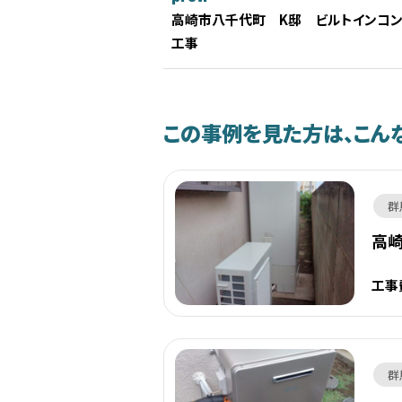
高崎市八千代町 K邸 ビルトインコ
工事
この事例を見た方は、こん
群
高崎
工事
群