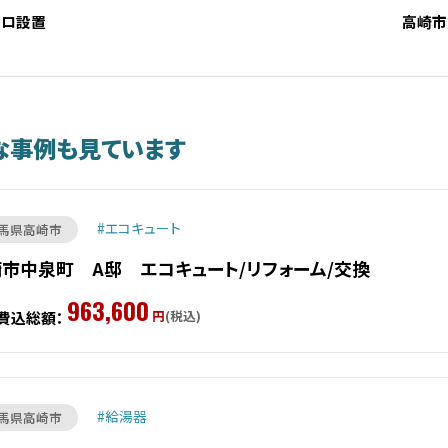
ンロ設置
高崎市
な事例も見ています
エコキュート
馬県高崎市
市中泉町 A邸 エコキュート/リフォーム/交換
963,600
円
(税込)
費込総額：
給湯器
馬県高崎市