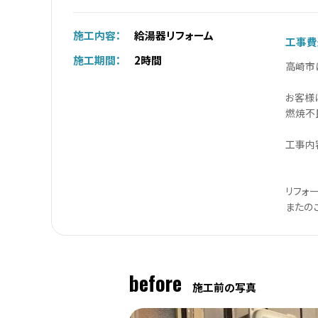
施工内容：
給湯器リフォーム
工事費
施工期間：
2時間
高崎市
お客様
燃焼不
工事内容
マル
リフォ
またの
before
施工前の写真