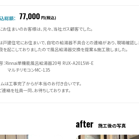
77,000
円(税込)
込総額：
にお住まいのお客様は、元々、当社ガス顧客でした。
は戸建住宅にお住まいで、自宅の給湯器不具合との連絡があり、現場確認しま
良を起こしておりましたので風呂給湯器交換を提案＆施工致しました。
：Rinnai単機能風呂給湯器20号 RUX-A2015W-E
チリモコンMC-135
ームは工事完了からが本当のお付き合いです。
ご連絡を社員一同、お待ちしております。
after
施工後の写真