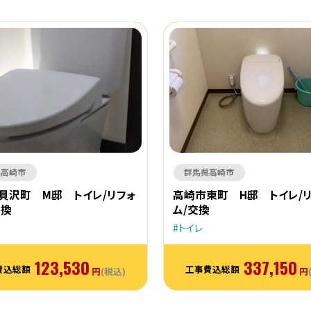
県高崎市
群馬県高崎市
貝沢町 M邸 トイレ/リフォ
高崎市東町 H邸 トイレ/
交換
ム/交換
トイレ
123,530
337,150
費込総額
工事費込総額
円
(税込)
円