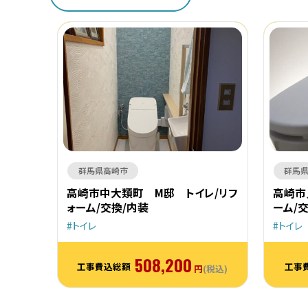
群馬県高崎市
群馬
高崎市中大類町 M邸 トイレ/リフ
高崎市
ォーム/交換/内装
ーム/
トイレ
トイレ
508,200
工事費込総額
工事
円
(税込)